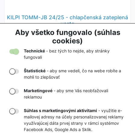
KILPI TOMM-JB 24/25 - chlapčenská zateplená
vesta
34,90 €
Aby všetko fungovalo (súhlas
69,90 €
cookies)
Technické
- bez tých to nejde, aby stránky
fungovali
Štatistické
- aby sme vedeli, čo na webe robíte a
mohli to zlepšovať
DORUČENIE
OVERENÝ
TOVARU AŽ K
OBCHOD
Marketingové
- aby sme Vás neobťažovali
VÁM DOMOV
NA HEUREKA.SK
reklamou
Súhlas s marketingovými aktivitami
- využitie e-
mailovej adresy na účely personalizovanej reklamy
RÝCHLE
GARANCIA
využívajúcej dáta prvej strany v rámci systémov
DORUČENIE
VRÁTENIA PEŇAZÍ
Facebook Ads, Google Ads a Sklik.