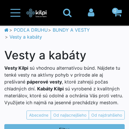
0
PODĽA DRUHU
BUNDY A VESTY
Vesty a kabáty
Vesty a kabáty
Vesty Kilpi
sú vhodnou alternatívou búnd. Nájdete tu
tenké vesty na aktívny pohyb v prírode ale aj
prešívané
páperové vesty
, ktoré zahrejú počas
chladných dní.
Kabáty Kilpi
sú vyrobené z kvalitných
materiálov, ktoré sú odolné a ochránia Vás proti vetru.
Využijete ich najmä na jesenné prechádzky mestom.
Abecedne
Od najlacnejšieho
Od najdrahšieho