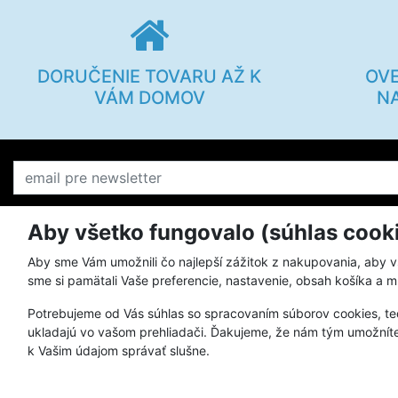
DORUČENIE TOVARU AŽ K
OV
VÁM DOMOV
N
Aby všetko fungovalo (súhlas cook
O KILPI
Všetko o ná
Aby sme Vám umožnili čo najlepší zážitok z nakupovania, aby 
sme si pamätali Vaše preferencie, nastavenie, obsah košíka a m
Prečo nakupovať u nás
Postup pri v
Potrebujeme od Vás súhlas so spracovaním súborov cookies, te
Prehľad materiálov Kilpi
Reklamačný 
ukladajú vo vašom prehliadači. Ďakujeme, že nám tým umožníte
Starostlivosť o oblečenie Kilpi
Veľkostné ta
k Vašim údajom správať slušne.
Značka Kilpi
Spôsoby pla