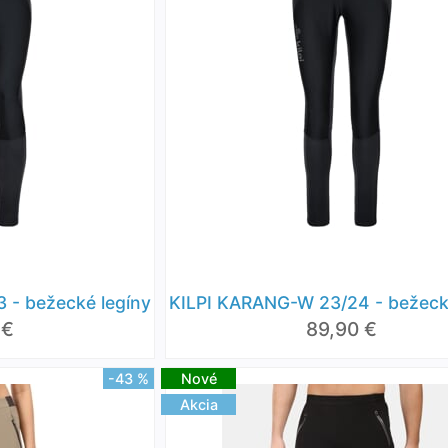
 - bežecké legíny
KILPI KARANG-W 23/24 - bežeck
 €
89,90 €
-43 %
Nové
Akcia