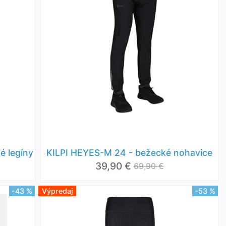
é legíny
KILPI HEYES-M 24 - bežecké nohavice
39,90 €
69,90 €
-43 %
Výpredaj
-53 %