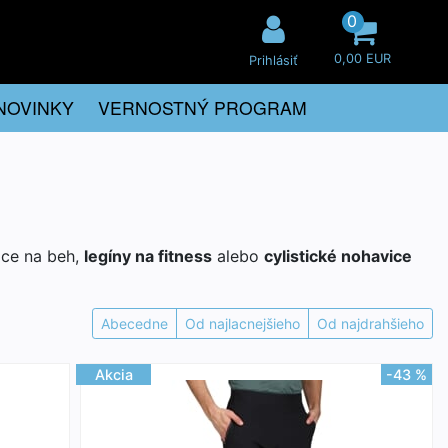
0
0,00 EUR
Prihlásiť
NOVINKY
VERNOSTNÝ PROGRAM
ice na beh,
legíny na fitness
alebo
cylistické nohavice
Abecedne
Od najlacnejšieho
Od najdrahšieho
Akcia
-43 %