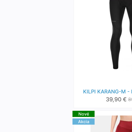
KILPI KARANG-M - 
39,90 €
8
Nové
Akcia