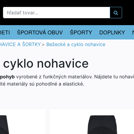
DETI
ŠPORTOVÁ OBUV
ŠPORTY
DOPLNKY
AVICE A ŠORTKY
Bežecké a cyklo nohavice
 cyklo nohavice
y pohyb
vyrobené z funkčných materiálov. Nájdete tu nohav
ité materiály sú pohodlné a elastické.