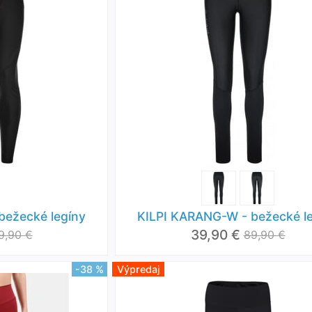
bežecké legíny
KILPI KARANG-W - bežecké l
39,90 €
9,90 €
89,90 €
-38 %
Výpredaj