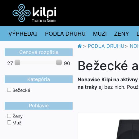
VÝPREDAJ
PODĽA DRUHU
MUŽI
ŽENY
PODĽA DRUHU
NOH
Cenové rozpätie
Bežecké a
27
90
Kategória
Nohavice Kilpi na aktívn
na traky
aj bez nich. Použ
Bežecké
Pohlavie
Ženy
Muži