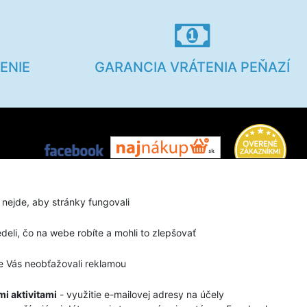
ENIE
GARANCIA VRÁTENIA PEŇAZÍ
Užitočné info
 nejde, aby stránky fungovali
Veľkostné tabuľky
eli, čo na webe robíte a mohli to zlepšovať
Linky
 Vás neobťažovali reklamou
i aktivitami
- využitie e-mailovej adresy na účely