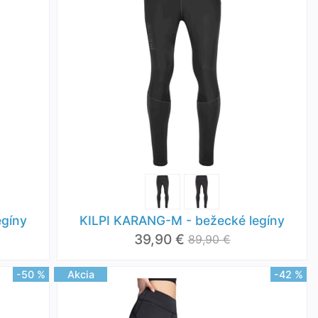
egíny
KILPI KARANG-M - bežecké legíny
39,90 €
89,90 €
-50 %
Akcia
-42 %