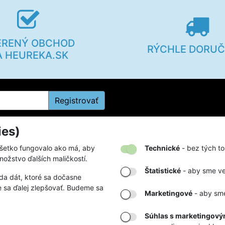
ERENÝ OBCHOD
RÝCHLE DORUČ
A HEUREKA.SK
Registrovať
ies)
kupe
Firmy a organizácie
všetko fungovalo ako má, aby
Technické
- bez tých to
nožstvo ďalších maličkostí.
rátení tovaru
Zákazky na mieru
Štatistické
- aby sme ved
da dát, ktoré sa dočasne
poriadok
Partnerstvá a spolupráca
 sa ďalej zlepšovať. Budeme sa
Marketingové
- aby sme
buľky
tby a doručenia
Súhlas s marketingovým