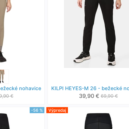
bežecké nohavice
KILPI HEYES-M 26 - bežecké n
39,90 €
9,90 €
69,90 €
-56 %
Výpredaj