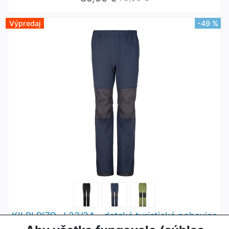
Výpredaj
-49 %
KILPI RIZO-J 23/24 - detské turistické nohavice