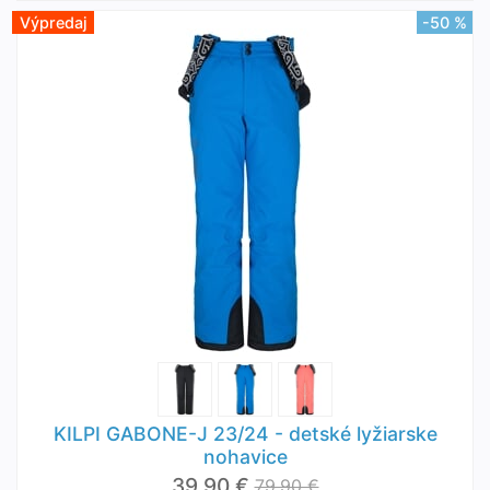
Výpredaj
-50 %
KILPI GABONE-J 23/24 - detské lyžiarske
nohavice
39,90 €
79,90 €