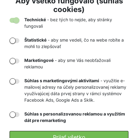
32,90 €
Aby všetko fungovalo (súhlas
64,90 €
cookies)
Technické
- bez tých to nejde, aby stránky
fungovali
Štatistické
- aby sme vedeli, čo na webe robíte a
mohli to zlepšovať
DORUČENIE
OVERENÝ
TOVARU AŽ K
OBCHOD
Marketingové
- aby sme Vás neobťažovali
VÁM DOMOV
NA HEUREKA.SK
reklamou
Súhlas s marketingovými aktivitami
- využitie e-
mailovej adresy na účely personalizovanej reklamy
RÝCHLE
GARANCIA
využívajúcej dáta prvej strany v rámci systémov
DORUČENIE
VRÁTENIA PEŇAZÍ
Facebook Ads, Google Ads a Sklik.
Súhlas s personalizovanou reklamou a využitím
Registrovať
dát pre remarketing
Prijať všetko