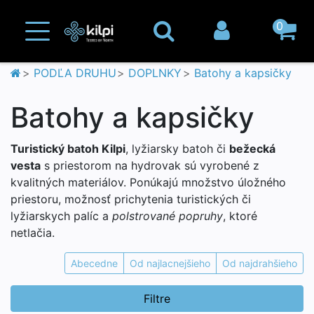
0
PODĽA DRUHU
DOPLNKY
Batohy a kapsičky
Batohy a kapsičky
Turistický batoh Kilpi
, lyžiarsky batoh či
bežecká
vesta
s priestorom na hydrovak sú vyrobené z
kvalitných materiálov. Ponúkajú množstvo úložného
priestoru, možnosť prichytenia turistických či
lyžiarskych palíc a
polstrované popruhy
, ktoré
netlačia.
Abecedne
Od najlacnejšieho
Od najdrahšieho
Filtre