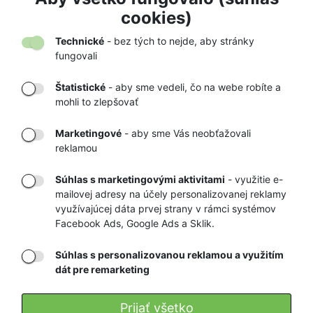
cookies)
Technické
- bez tých to nejde, aby stránky
fungovali
Štatistické
- aby sme vedeli, čo na webe robíte a
mohli to zlepšovať
DORUČENIE
OVERENÝ
TOVARU AŽ K
OBCHOD
Marketingové
- aby sme Vás neobťažovali
VÁM DOMOV
NA HEUREKA.SK
reklamou
Súhlas s marketingovými aktivitami
- využitie e-
mailovej adresy na účely personalizovanej reklamy
RÝCHLE
GARANCIA
využívajúcej dáta prvej strany v rámci systémov
DORUČENIE
VRÁTENIA PEŇAZÍ
Facebook Ads, Google Ads a Sklik.
Súhlas s personalizovanou reklamou a využitím
Registrovať
dát pre remarketing
Prijať všetko