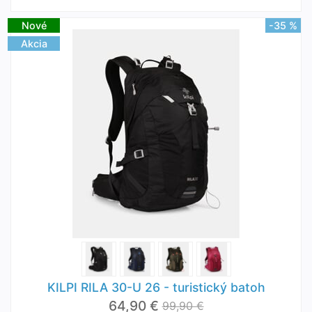
Nové
-35 %
Akcia
KILPI RILA 30-U 26 - turistický batoh
64,90 €
99,90 €